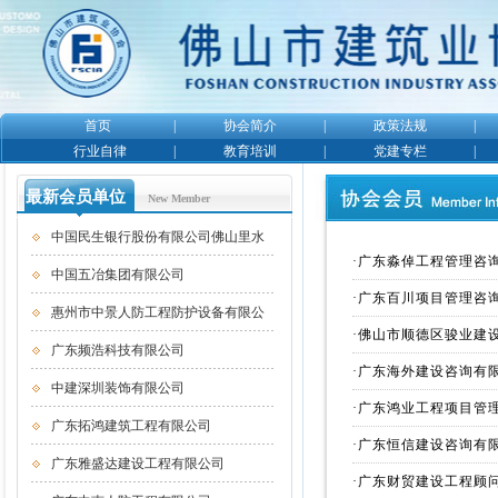
首页
|
协会简介
|
政策法规
|
行业自律
|
教育培训
|
党建专栏
|
最新会员单位
New Member
中国民生银行股份有限公司佛山里水
·
广东淼倬工程管理咨
中国五冶集团有限公司
·
广东百川项目管理咨
惠州市中景人防工程防护设备有限公
·
佛山市顺德区骏业建
广东频浩科技有限公司
·
广东海外建设咨询有
中建深圳装饰有限公司
·
广东鸿业工程项目管
广东拓鸿建筑工程有限公司
·
广东恒信建设咨询有
广东雅盛达建设工程有限公司
·
广东财贸建设工程顾