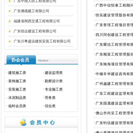
广东中南人防工程有限公司
·
广西中信恒泰工程顾
广东佛德建工有限公司
·
恒实建设管理股份有
福建省闽西交通工程有限公司
·
广东誉璟工程项目管
广东劲达建设工程有限公司
·
四川同创建设工程管
广东川粤盛业建筑安装工程有限公司
·
广东耀信工程管理有
·
广东顺策工程管理股
协会会员
Member
·
广东翰海项目管理有
·
建筑施工类
·
建设监理类
·
中穗丰华建设咨询有
·
装饰施工类
·
勘察设计类
·
广州越建工程管理有
·
安装施工类
·
专业施工类
·
广东工程建设监理有
·
水泥制品类
·
劳务类
·
广东国晟建设监理有
·
临时会员类
·
综合类
·
佛山市尚呈工程管理
·
广东钧信建设管理有
·
佛山展翅项目管理咨