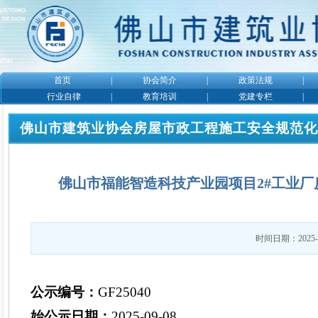
首页
|
协会简介
|
政策法规
|
行业自律
|
教育培训
|
党建专栏
|
佛山市建筑业协会房屋市政工程施工安全规范化
佛山市福能智造科技产业园项目2#工业厂房
时间日期：2025-9
公示编号
：
GF
250
40
始公示日期
：
2025-
09
-
08