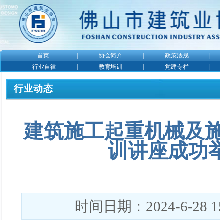
首页
|
协会简介
|
政策法规
|
行业自律
|
教育培训
|
党建专栏
|
行业动态
建筑施工起重机械及
训讲座成功举办
时间日期：2024-6-28 