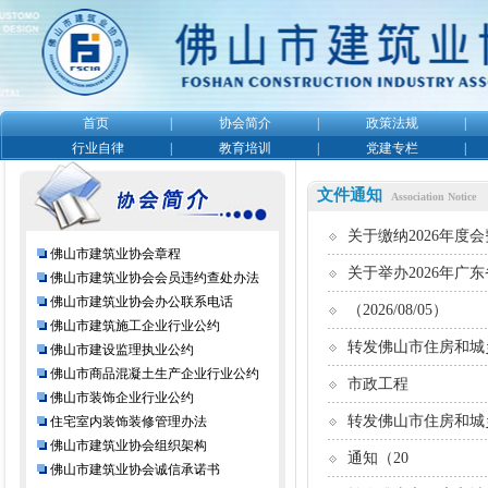
首页
|
协会简介
|
政策法规
|
行业自律
|
教育培训
|
党建专栏
|
文件通知
Association Notice
关于缴纳2026年度会费
佛山市建筑业协会章程
关于举办2026年广
佛山市建筑业协会会员违约查处办法
佛山市建筑业协会办公联系电话
（2026/08/05）
佛山市建筑施工企业行业公约
转发佛山市住房和城
佛山市建设监理执业公约
佛山市商品混凝土生产企业行业公约
市政工程
佛山市装饰企业行业公约
转发佛山市住房和城
住宅室内装饰装修管理办法
佛山市建筑业协会组织架构
通知（20
佛山市建筑业协会诚信承诺书