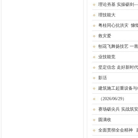
理论夯基 实操砺剑—
理技能大
粤桂同心抗洪灾 慷
救灾爱
刨花飞舞扬技艺 一凿
业技能竞
坚定信念 走好新时
影活
建筑施工起重设备与
（2026/06/29）
赛场砺尖兵 实战筑安
圆满收
全面贯彻全会精神 